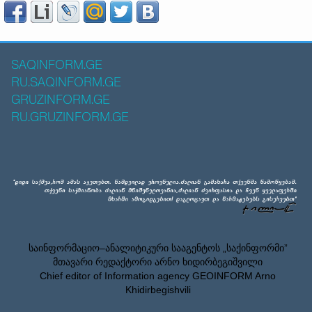
SAQINFORM.GE
RU.SAQINFORM.GE
GRUZINFORM.GE
RU.GRUZINFORM.GE
საინფორმაციო–ანალიტიკური სააგენტოს „საქინფორმი”
მთავარი რედაქტორი არნო ხიდირბეგიშვილი
Chief editor of Information agency GEOINFORM Arno
Khidirbegishvili