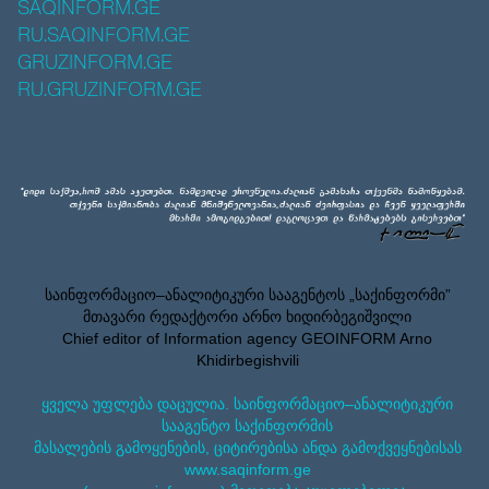
SAQINFORM.GE
RU.SAQINFORM.GE
GRUZINFORM.GE
RU.GRUZINFORM.GE
საინფორმაციო–ანალიტიკური სააგენტოს „საქინფორმი”
მთავარი რედაქტორი არნო ხიდირბეგიშვილი
Chief editor of Information agency GEOINFORM Arno
Khidirbegishvili
ყველა უფლება დაცულია. საინფორმაციო–ანალიტიკური
სააგენტო საქინფორმის
მასალების გამოყენების, ციტირებისა ანდა გამოქვეყნებისას
www.saqinform.ge