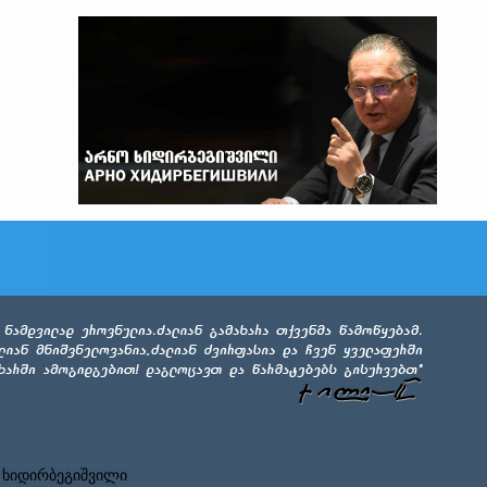
 ხიდირბეგიშვილი