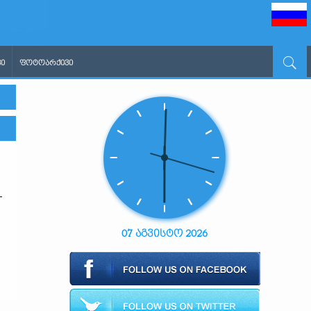
Ი
ᲤᲝᲢᲝᲐᲠᲥᲘᲕᲘ
-
07 აგვისტო 2026