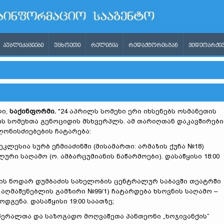
ᲞᲣᲑᲚᲘᲙᲐᲪᲘᲔᲑᲘ
ᲣᲪᲮᲝᲔᲗᲘ
ᲠᲔᲚᲘᲒᲘᲐ
ᲠᲔᲓᲐᲥᲢᲝᲠᲘᲡᲒᲐᲜ
ᲕᲘᲓᲔᲝᲐᲠᲥᲘᲕ
ლი,
საქინფორმი.
"24 აპრილს სომეხი ერი იხსენებს ოსმანეთის
ლის სომეხთა გენოციდის მსხვერპლს. ამ თარიღთან დაკავშირებ
ღონისძიებების ჩატარება:
რ ეკლესია სურბ ეჩმიაძინში (მისამართი: არმაზის ქუჩა №18)
ური საღამო (ო. ამბარცუმიანის ნაწარმოები). დასაწყისი 18:00
ისის ნოდარ დუმბაძის სახელობის ცენტრალურ საბავში თეატრში
 აღმაშენებლის გამზირი №99/1) ჩატარდება ხსოვნის საღამო –
გენა. დასაწყისი 19:00 საათზე;
ხ მწერალთა და საზოგადო მოღვაწეთა პანთეონი „ხოჯივანქის“