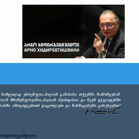
 ხიდირბეგიშვილი