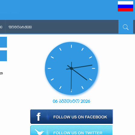
Ი
ᲤᲝᲢᲝᲐᲠᲥᲘᲕᲘ
ით
06 აგვისტო 2026