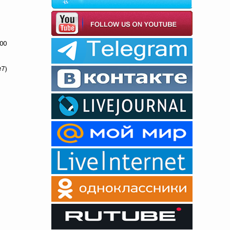
00
7)