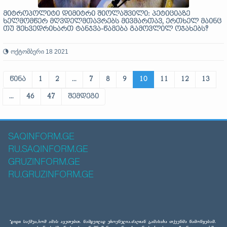
მიტროპოლიტი დიმიტრი შიოლაშვილი: პეტიციაზე
ხელმომწერ მღვდელმთავრებს მივმართავ, ერთხელ მაინც
თუ შეხვედრიხართ ტანჯვა-წამება გამოვლილ ოჯახებს?
ოქტომბერი 18 2021
წინა
1
2
...
7
8
9
10
11
12
13
...
46
47
შემდეგი
SAQINFORM.GE
RU.SAQINFORM.GE
GRUZINFORM.GE
RU.GRUZINFORM.GE