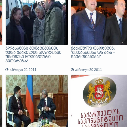
ალასანიას მონაცემებით,
ქართული ოპოზიცია:
შიდა ქართლის სოფლებში
"შეთანხმება და არა –
უმძიმესი სოციალური
გაერთიანება!"
ვითარებაა
აპრილი 21 2011
აპრილი 20 2011