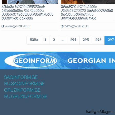
კუკავა ხელისუფლებას
ირაკლი ალასანია:
აფხაზებისა და ოსების
„დასავლელი პარტნიორები
მიმართ დამოკიდებულების
ყურში ჩურჩულის
შეცვლას ურჩევს
პოლიტიკიდან ღია
განცხადებებზე გადავიდნენ“
აპრილი 20 2011
აპრილი 20 2011
წინა
1
2
...
294
295
296
297
SAQINFORM.GE
RU.SAQINFORM.GE
GRUZINFORM.GE
RU.GRUZINFORM.GE
საინფორმაციო–ა