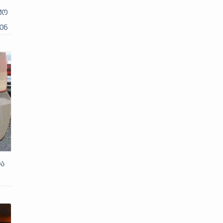
ქო
ენ
ა