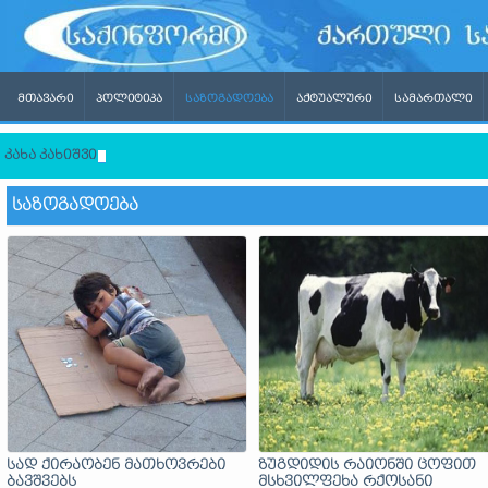
ᲛᲗᲐᲕᲐᲠᲘ
ᲞᲝᲚᲘᲢᲘᲙᲐ
ᲡᲐᲖᲝᲒᲐᲓᲝᲔᲑᲐ
ᲐᲥᲢᲣᲐᲚᲣᲠᲘ
ᲡᲐᲛᲐᲠᲗᲐᲚᲘ
კახა კახიშვილი - თითქმის მთელი ქვეყნის ელექტროენერგიის გ
ᲡᲐᲖᲝᲒᲐᲓᲝᲔᲑᲐ
სად ქირაობენ მათხოვრები
ზუგდიდის რაიონში ცოფით
ბავშვებს
მსხვილფეხა რქოსანი