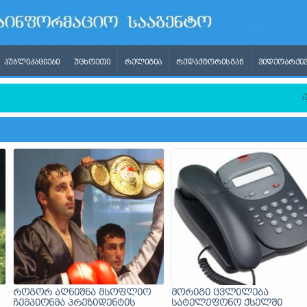
ᲞᲣᲑᲚᲘᲙᲐᲪᲘᲔᲑᲘ
ᲣᲪᲮᲝᲔᲗᲘ
ᲠᲔᲚᲘᲒᲘᲐ
ᲠᲔᲓᲐᲥᲢᲝᲠᲘᲡᲒᲐᲜ
ᲕᲘᲓᲔᲝᲐᲠᲥᲘᲕ
არეშე დარჩენასთან დაკავშირებით განმარტებამ კითხვებზე პასუ
როგორ აღნიშნა მსოფლიო
მორიგი ცვლილება
ჩემპიონმა პრეზიდენტის
სატელეფონო ქსელში