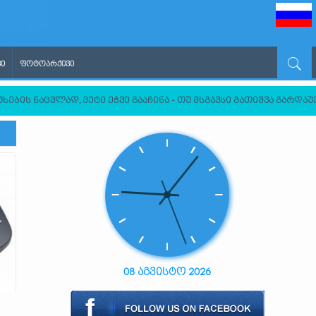
Ი
ᲤᲝᲢᲝᲐᲠᲥᲘᲕᲘ
ხების ნაცვლად, მეტი ეჭვი გააჩინა - თუ მსგავსი გათიშვა გარდ
08 აგვისტო 2026