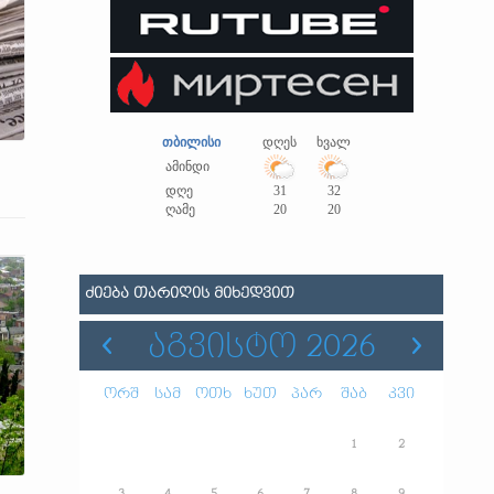
თბილისი
დღეს
ხვალ
ამინდი
დღე
31
32
ღამე
20
20
ᲫᲘᲔᲑᲐ ᲗᲐᲠᲘᲦᲘᲡ ᲛᲘᲮᲔᲓᲕᲘᲗ
ᲐᲒᲕᲘᲡᲢᲝ 2026
ორშ
სამ
ოთხ
ხუთ
პარ
შაბ
კვი
1
2