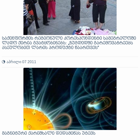
საქინფორმის რეგიონული კორესპონდენტი სამეგრელოში
ლადო ქირია გვატყობინებს: „ზუგდიდში გარემოვაჭრეებს
ასეულობით ლარის პროდუქტი წაართვეს“
აპრილი 07 2011
მაგნიტური ქარიშხალი დედამიწას უტევს