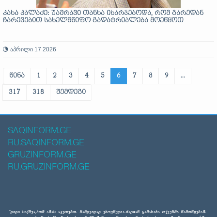
კახა კალაძე: უამრავი თანხა იხარჯებოდა, რომ გარედან
ჩარევებით სახელმწიფო გადატრიალება მოეწყოთ
აპრილი 17 2026
წინა
1
2
3
4
5
6
7
8
9
...
317
318
შემდეგი
SAQINFORM.GE
RU.SAQINFORM.GE
GRUZINFORM.GE
RU.GRUZINFORM.GE