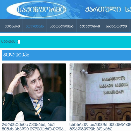
ᲛᲗᲐᲕᲐᲠᲘ
ᲞᲝᲚᲘᲢᲘᲙᲐ
ᲡᲐᲖᲝᲒᲐᲓᲝᲔᲑᲐ
ᲐᲥᲢᲣᲐᲚᲣᲠᲘ
ᲡᲐᲛᲐᲠᲗᲐᲚᲘ
მარიამ ქვრივიშვილი – ანაკლიის პორტის ოპერირების მოდელი
ᲞᲝᲚᲘᲢᲘᲙᲐ
ტურისტების ქვეყანა, ანუ
საგარეო საქმეთა მინისტრი
მიშას ახალი ელექტრო-იდეა...
მოადგილის პოსტზე