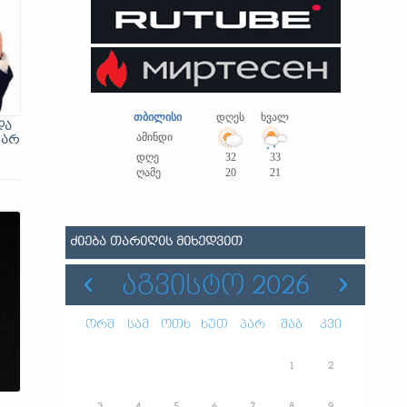
თბილისი
დღეს
ხვალ
და
ამინდი
 არ
დღე
32
33
ღამე
20
21
ᲫᲘᲔᲑᲐ ᲗᲐᲠᲘᲦᲘᲡ ᲛᲘᲮᲔᲓᲕᲘᲗ
ᲐᲒᲕᲘᲡᲢᲝ 2026
ორშ
სამ
ოთხ
ხუთ
პარ
შაბ
კვი
1
2