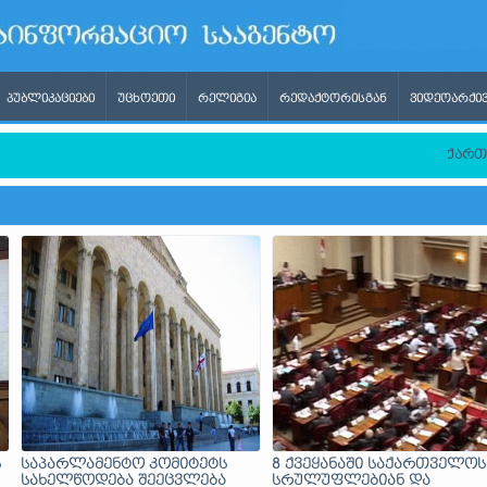
ᲞᲣᲑᲚᲘᲙᲐᲪᲘᲔᲑᲘ
ᲣᲪᲮᲝᲔᲗᲘ
ᲠᲔᲚᲘᲒᲘᲐ
ᲠᲔᲓᲐᲥᲢᲝᲠᲘᲡᲒᲐᲜ
ᲕᲘᲓᲔᲝᲐᲠᲥᲘᲕ
თ გვექნება შესაძლებლობა, რომ, ერთი მხრივ, პორტი იყოს ქ
ს
საპარლამენტო კომიტეტს
8 ქვეყანაში საქართველოს
სახელწოდება შეეცვლება
სრულუფლებიან და