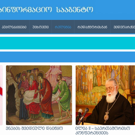
ᲞᲣᲑᲚᲘᲙᲐᲪᲘᲔᲑᲘ
ᲣᲪᲮᲝᲔᲗᲘ
ᲠᲔᲚᲘᲒᲘᲐ
ᲠᲔᲓᲐᲥᲢᲝᲠᲘᲡᲒᲐᲜ
ᲕᲘᲓᲔᲝᲐᲠᲥᲘᲕ
გბტ პროპაგანდას ითხოვდა, ხოლო უარის თქმის შემდეგ ის რუ
ვნების შვიდეული დაიწყო
ილია II – საერთაშორისო
კონფერენციის