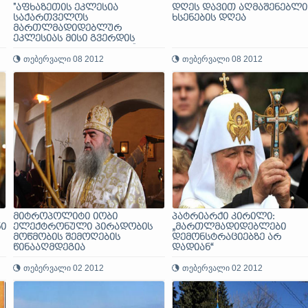
"აფხაზეთის ეკლესია
დღეს დავით აღმაშენებლი
საქართველოს
ხსენების დღეა
მართლმადიდებლურ
ეკლესიას მისი გვერდის
ავლით ვერ გამოეყოფა"
თებერვალი 08 2012
თებერვალი 08 2012
მიტროპოლიტი იობი
პატრიარქი კირილი:
ი
ელექტრონული პირადობის
„მართლმადიდებლები
მოწმობის შემოღების
დემონსტრაციებზე არ
წინააღმდეგია
დადიან“
თებერვალი 02 2012
თებერვალი 02 2012