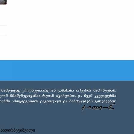
 ხიდირბეგიშვილი