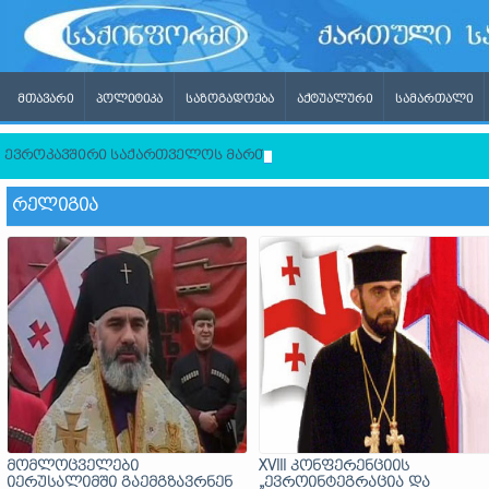
ᲛᲗᲐᲕᲐᲠᲘ
ᲞᲝᲚᲘᲢᲘᲙᲐ
ᲡᲐᲖᲝᲒᲐᲓᲝᲔᲑᲐ
ᲐᲥᲢᲣᲐᲚᲣᲠᲘ
ᲡᲐᲛᲐᲠᲗᲐᲚᲘ
ევროკავშირი საქართველოს მართლმადიდებელი ეკლესიისგან ლ
ᲠᲔᲚᲘᲒᲘᲐ
მომლოცველები
XVIII კონფერენციის
იერუსალიმში გაემგზავრნენ
„ევროინტეგრაცია და