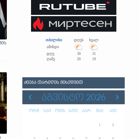
თბილისი
დღეს
ხვალ
მის
ამინდი
დღე
30
31
ღამე
20
19
ᲫᲘᲔᲑᲐ ᲗᲐᲠᲘᲦᲘᲡ ᲛᲘᲮᲔᲓᲕᲘᲗ
ᲐᲒᲕᲘᲡᲢᲝ 2026
ორშ
სამ
ოთხ
ხუთ
პარ
შაბ
კვი
1
2
ს