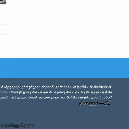
 ხიდირბეგიშვილი