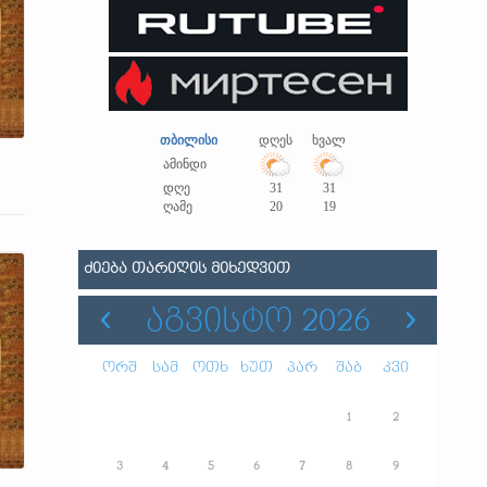
თბილისი
დღეს
ხვალ
ამინდი
დღე
31
31
ღამე
20
19
ᲫᲘᲔᲑᲐ ᲗᲐᲠᲘᲦᲘᲡ ᲛᲘᲮᲔᲓᲕᲘᲗ
ᲐᲒᲕᲘᲡᲢᲝ 2026
ორშ
სამ
ოთხ
ხუთ
პარ
შაბ
კვი
1
2
3
4
5
6
7
8
9