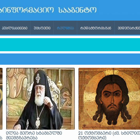
ᲞᲣᲑᲚᲘᲙᲐᲪᲘᲔᲑᲘ
ᲣᲪᲮᲝᲔᲗᲘ
ᲠᲔᲚᲘᲒᲘᲐ
ᲠᲔᲓᲐᲥᲢᲝᲠᲘᲡᲒᲐᲜ
ᲕᲘᲓᲔᲝᲐᲠᲥᲘᲕ
გბტ პროპაგანდას ითხოვდა, ხოლო უარის თქმის შემდეგ ის რუ
ილია მეორე სტამბულში
21 ოქტომბერი (ძვ. სტილით
ს
მიემგზავრება
ოქტომბერი)