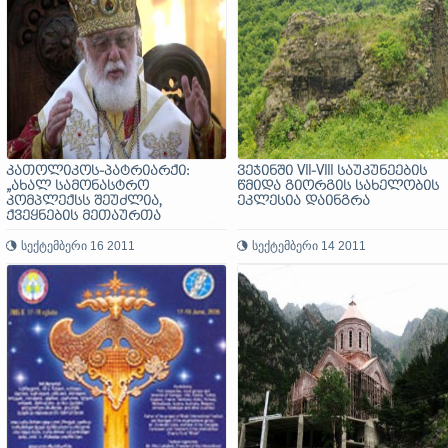
კათოლიკოს-პატრიარქი:
ვეჯინში VII-VIII საუკუნეების
„ახალ სამონასტრო
წმიდა გიორგის სახელობის
კომპლექსს შეუძლია,
ეკლესია დაინგრა
ქვეყნების მეთაურთა
შეხვედრასაც უმასპინძლოს“
სექტემბერი 16 2011
სექტემბერი 14 2011