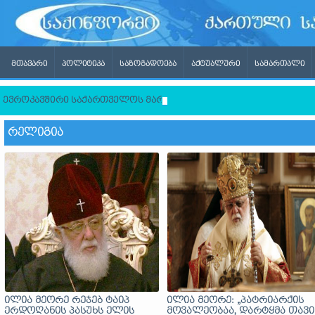
ᲛᲗᲐᲕᲐᲠᲘ
ᲞᲝᲚᲘᲢᲘᲙᲐ
ᲡᲐᲖᲝᲒᲐᲓᲝᲔᲑᲐ
ᲐᲥᲢᲣᲐᲚᲣᲠᲘ
ᲡᲐᲛᲐᲠᲗᲐᲚᲘ
ევროკავშირი საქართველოს მართლმადიდებელი ეკლესიისგან ლ
ᲠᲔᲚᲘᲒᲘᲐ
ილია მეორე რეჯებ ტაიპ
ილია მეორე: „პატრიარქის
ერდოღანის პასუხს ელის
მოვალეობაა, დარტყმა თავი