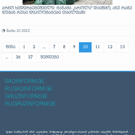
არნო ხიდირბეგიშვილი: ტანკმა „სროლა“ დაიწყო, ანუ რაზე
დუმან რუსი დიპლომატები თბილისში
მაისი 10 2022
წინა
1
2
...
7
8
9
10
11
12
13
...
36
37
შემდეგი
SAQINFORM.GE
RU.SAQINFORM.GE
GRUZINFORM.GE
RU.GRUZINFORM.GE