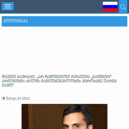
Toggle
navigation
ᲞᲝᲚᲘᲢᲘᲙᲐ
დავით ბაქრაძე: „არ წამოვეგოთ რუსეთის „ბავშვურ“
არგუმენტს ძალის გამოუყენებლობის პირობაზე უარის
გამო“
მარტი 24 2011