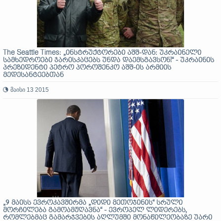
The Seattle Times: „ინსტრუქტორები აშშ-დან: უკრაინელი
სამხედროები ჯარისკაცებს უნდა დაემსგავსონ!“ - უკრაინის
პრეზიდენტი პეტრო პოროშენკო აშშ-ის არმიის
მედესანტეებთან
მაისი 13 2015
„9 მაისს ევროკავშირმა „დიდი მეთოჯინის“ სრული
მორჩილება გამოამჟღავნა“ - ევროპელ ლიდერებს,
რომლებმაც გამარჯვების აღლუმში მონაწილეობაზე უარი